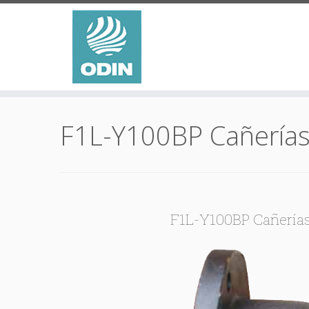
Saltar
al
F1L-Y100BP Cañerías
contenido
F1L-Y100BP Cañerías d