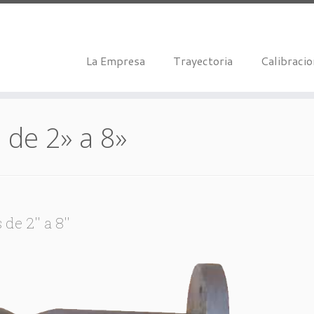
La Empresa
Trayectoria
Calibraci
 de 2» a 8»
e 2'' a 8''