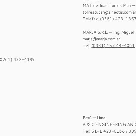
MAT de Juan Torres Mari — 
torrestucar@sinectis.com.a
Telefax:
(0381) 423-135
MARJA S.R.L. — Ing. Miguel 
marja@marja.com.ar
Tel:
(0331) 15 644-4061
 (0261) 432-4389
Perú — Lima
A & C ENGINEERING AND 
Tel:
51-1 423-0168
/ 33