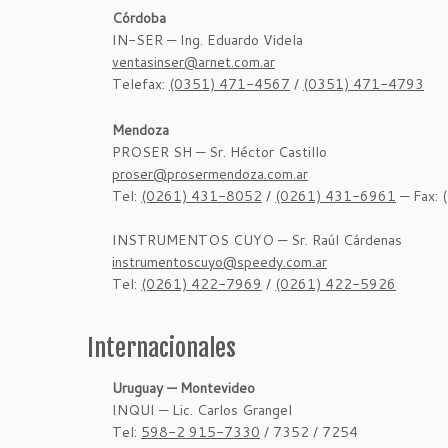
Córdoba
IN-SER — Ing. Eduardo Videla
ventasinser@arnet.com.ar
Telefax:
(0351) 471-4567
/
(0351) 471-4793
Mendoza
PROSER SH — Sr. Héctor Castillo
proser@prosermendoza.com.ar
Tel:
(0261) 431-8052
/
(0261) 431-6961
— Fax:
INSTRUMENTOS CUYO — Sr. Raúl Cárdenas
instrumentoscuyo@speedy.com.ar
Tel:
(0261) 422-7969
/
(0261) 422-5926
Internacionales
Uruguay — Montevideo
INQUI — Lic. Carlos Grangel
Tel:
598-2 915-7330
/ 7352 / 7254