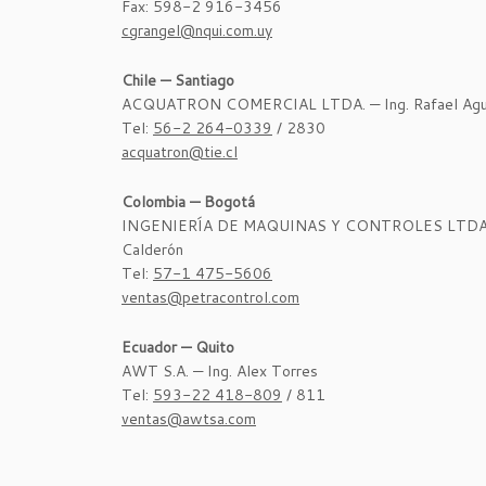
Fax: 598-2 916-3456
cgrangel@nqui.com.uy
Chile — Santiago
ACQUATRON COMERCIAL LTDA. — Ing. Rafael Agui
Tel:
56-2 264-0339
/ 2830
acquatron@tie.cl
Colombia — Bogotá
INGENIERÍA DE MAQUINAS Y CONTROLES LTDA. — 
Calderón
Tel:
57-1 475-5606
ventas@petracontrol.com
Ecuador — Quito
AWT S.A. — Ing. Alex Torres
Tel:
593-22 418-809
/ 811
ventas@awtsa.com