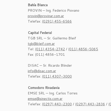
Bahía Blanca
PROVIN — Ing. Federico Piovano
provin@provinar.com.ar
Telefax:
(0291) 455-6566
Capital Federal
TGB SRL — Sr. Guillermo Bleif
tgb@bleif.com.ar
Tel:
(011) 4354-2742
/
(011) 4856-5065
Fax: (011) 4856-1701
DISAC — Sr. Ricardo Blinder
info@disac.com.ar
Telefax:
(011) 4307-3000
Comodoro Rivadavia
EMSE SRL — Ing. Carlos Torres
emse@sinectis.com.ar
Telefax:
(0297) 443-2300
/
(0297) 443-2836
/
(