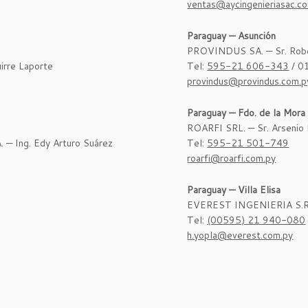
ventas@aycingenieriasac.c
Paraguay — Asunción
PROVINDUS SA. — Sr. Robe
rre Laporte
Tel:
595-21 606-343
/ 0
provindus@provindus.com.p
Paraguay — Fdo. de la Mora
ROARFI SRL. — Sr. Arsenio F
Ing. Edy Arturo Suárez
Tel:
595-21 501-749
roarfi@roarfi.com.py
Paraguay — Villa Elisa
EVEREST INGENIERIA S.R.L
Tel:
(00595) 21 940-080
h.yopla@everest.com.py