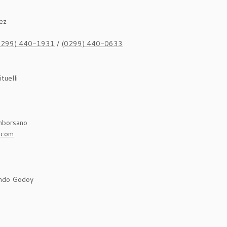
ez
0299) 440-1931
/
(0299) 440-0633
ituelli
amborsano
l.com
ando Godoy