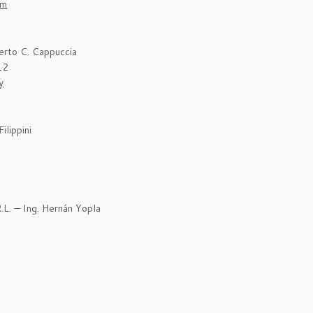
om
rto C. Cappuccia
12
y
ilippini
. — Ing. Hernán Yopla