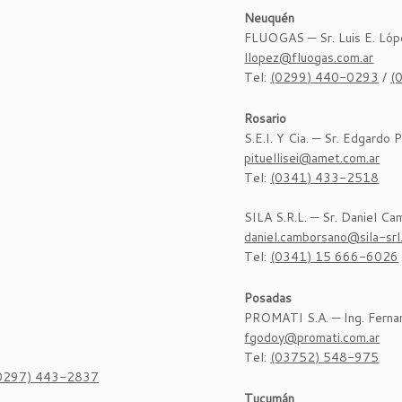
Neuquén
FLUOGAS — Sr. Luis E. Lóp
llopez@fluogas.com.ar
Tel:
(0299) 440-0293
/
(
Rosario
S.E.I. Y Cia. — Sr. Edgardo P
pituellisei@amet.com.ar
Tel:
(0341) 433-2518
SILA S.R.L. — Sr. Daniel C
daniel.camborsano@sila-sr
Tel:
(0341) 15 666-6026
Posadas
PROMATI S.A. — Ing. Fern
fgodoy@promati.com.ar
Tel:
(03752) 548-975
0297) 443-2837
Tucumán