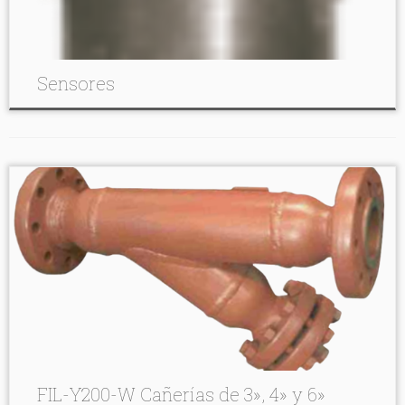
Sensores
FIL-Y200-W Cañerías de 3», 4» y 6»