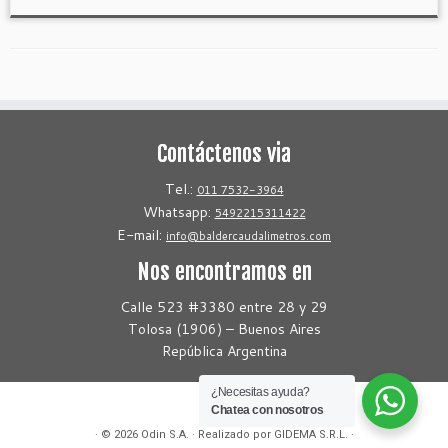
Contáctenos via
Tel.:
011 7532-3964
Whatsapp:
5492215311422
E-mail:
info@baldercaudalimetros.com
Nos encontramos en
Calle 523 #3380 entre 28 y 29
Tolosa (1906) – Buenos Aires
República Argentina
¿Necesitas ayuda?
Chatea con nosotros
· © 2026
Odin S.A.
· Realizado por GIDEMA S.R.L. ·