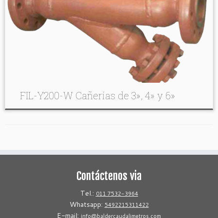
FIL-Y200-W Cañerías de 3», 4» y 6»
Contáctenos via
Tel.:
011 7532-3964
Whatsapp:
5492215311422
E-mail:
info@baldercaudalimetros.com