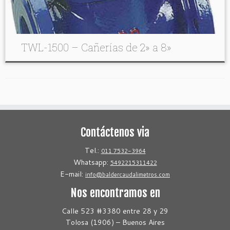
TWL-1500 – Cañerías de 2» a 8»
Contáctenos via
Tel.:
011 7532-3964
Whatsapp:
5492215311422
E-mail:
info@baldercaudalimetros.com
Nos encontramos en
Calle 523 #3380 entre 28 y 29
Tolosa (1906) – Buenos Aires