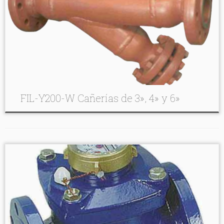
FIL-Y200-W Cañerías de 3», 4» y 6»