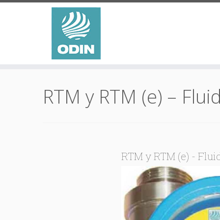
Saltar
al
RTM y RTM (e) – Flui
contenido
RTM y RTM (e) - Flui