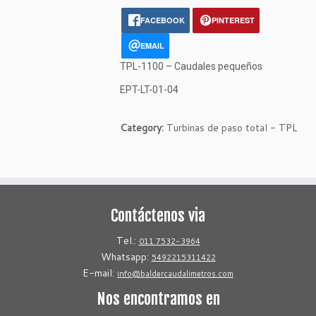
FACEBOOK
PINTEREST
EMAIL
TPL-1100 – Caudales pequeños
EPT-LT-01-04
Category:
Turbinas de paso total - TPL
Contáctenos via
Tel.:
011 7532-3964
Whatsapp:
5492215311422
E-mail:
info@baldercaudalimetros.com
Nos encontramos en