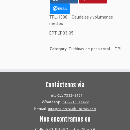
EMAIL
TPL-1300 – Caudales y volumenes
medios
EPT-LT-03-05
Category:
Turbinas de paso total - TPL
Contáctenos via
Tel.:
011 7532-3964
Whatsapp:
5492215311422
E-mail:
info@baldercaudalimetros.com
Nos encontramos en
Calle 523 #3380 entre 28 y 29