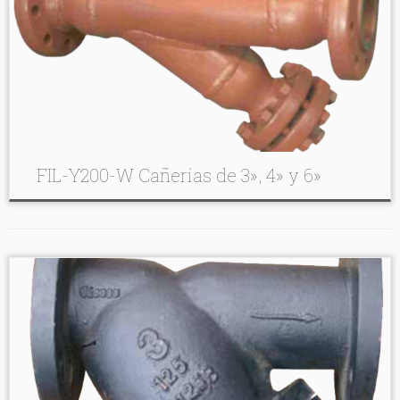
FIL-Y200-W Cañerías de 3», 4» y 6»