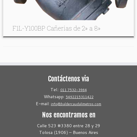
F1L-Y100BP Cañerías de 2» a 8»
Contáctenos via
Tel.:
011 7532-3964
Whatsapp:
5492215311422
E-mail:
info@baldercaudalimetros.com
Nos encontramos en
Calle 523 #3380 entre 28 y 29
Tolosa (1906) – Buenos Aires