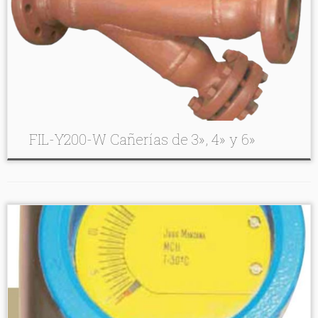
FIL-Y200-W Cañerías de 3», 4» y 6»