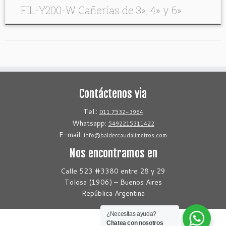
FIL-Y200-W Cañerías de 3», 4» y 6»
Contáctenos via
Tel.:
011 7532-3964
Whatsapp:
5492215311422
E-mail:
info@baldercaudalimetros.com
Nos encontramos en
Calle 523 #3380 entre 28 y 29
Tolosa (1906) – Buenos Aires
República Argentina
¿Necesitas ayuda?
Chatea con nosotros